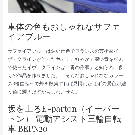
車体の色もおしゃれなサファ
イアブルー
サファイアブルーは深い青色でフランスの芸術家イ
ヴ・クラインが作った色です。鮮やかで深い青を好ん
で使ったイヴ・クラインは「青の作家」と知られ、多
くの作品を作りました。 そんなおしゃれななカラー
の3輪自転車で外を散策すれば見慣れたはずの景色が
違
う
色に輝きだすかもしれません。
坂を上るE-parton（イーパー
トン） 電動アシスト三輪自転
車 BEPN20