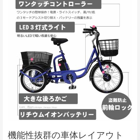
a
y
V
i
d
e
機能性抜群の車体レイアウト