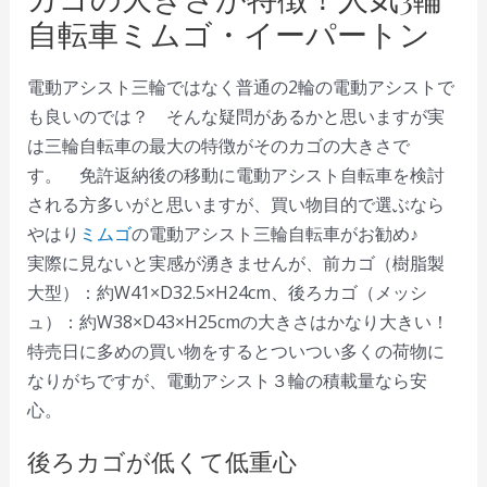
自転車ミムゴ・イーパートン
電動アシスト三輪ではなく普通の2輪の電動アシストで
も良いのでは？ そんな疑問があるかと思いますが実
は三輪自転車の最大の特徴がそのカゴの大きさで
す。 免許返納後の移動に電動アシスト自転車を検討
される方多いがと思いますが、買い物目的で選ぶなら
やはり
ミムゴ
の電動アシスト三輪自転車がお勧め♪
実際に見ないと実感が湧きませんが、前カゴ（樹脂製
大型）：約W41×D32.5×H24cm、後ろカゴ（メッシ
ュ）：約W38×D43×H25cmの大きさはかなり大きい！
特売日に多めの買い物をするとついつい多くの荷物に
なりがちですが、電動アシスト３輪の積載量なら安
心。
後ろカゴが低くて低重心