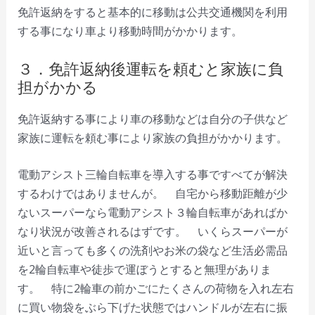
免許返納をすると基本的に移動は公共交通機関を利用
する事になり車より移動時間がかかります。
３．免許返納後運転を頼むと家族に負
担がかかる
免許返納する事により車の移動などは自分の子供など
家族に運転を頼む事により家族の負担がかかります。
電動アシスト三輪自転車を導入する事ですべてが解決
するわけではありませんが。 自宅から移動距離が少
ないスーパーなら電動アシスト３輪自転車があればか
なり状況が改善されるはずです。 いくらスーパーが
近いと言っても多くの洗剤やお米の袋など生活必需品
を2輪自転車や徒歩で運ぼうとすると無理がありま
す。 特に2輪車の前かごにたくさんの荷物を入れ左右
に買い物袋をぶら下げた状態ではハンドルが左右に振