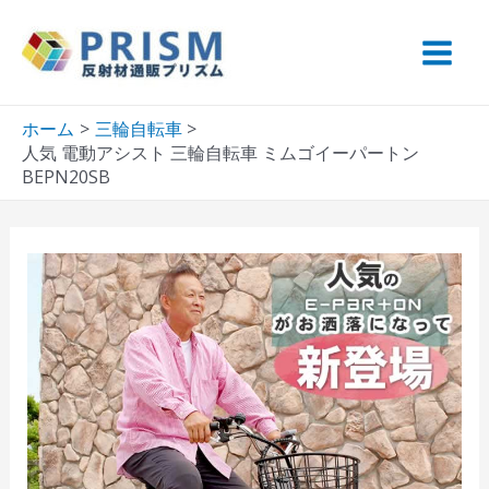
内
容
Main
を
ス
Menu
ホーム
三輪自転車
キ
人気 電動アシスト 三輪自転車 ミムゴイーパートン
ッ
BEPN20SB
プ